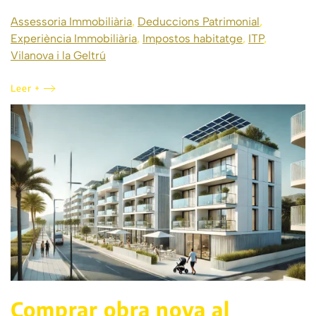
Assessoria Immobiliària
,
Deduccions Patrimonial
,
Experiència Immobiliària
,
Impostos habitatge
,
ITP
,
Vilanova i la Geltrú
Leer +
Comprar obra nova al