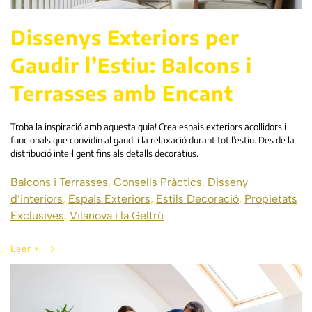
Dissenys Exteriors per
Gaudir l’Estiu: Balcons i
Terrasses amb Encant
Troba la inspiració amb aquesta guia! Crea espais exteriors acollidors i
funcionals que convidin al gaudi i la relaxació durant tot l’estiu. Des de la
distribució intel·ligent fins als detalls decoratius.
Balcons i Terrasses
,
Consells Pràctics
,
Disseny
d’interiors
,
Espais Exteriors
,
Estils Decoració
,
Propietats
Exclusives
,
Vilanova i la Geltrú
Leer +