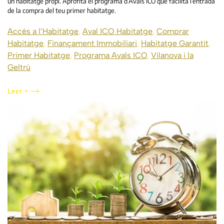
un habitatge propi. Aprofita el programa d’Avals ICO que facilita l’entrada
de la compra del teu primer habitatge.
Accés a l’Habitatge
,
Aval ICO Habitatge
,
Comprar
Habitatge
,
Finançament Immobiliari
,
Habitatge Garantit
,
Primer Habitatge
,
Programa Avals ICO
,
Vilanova i la
Geltrú
Leer +