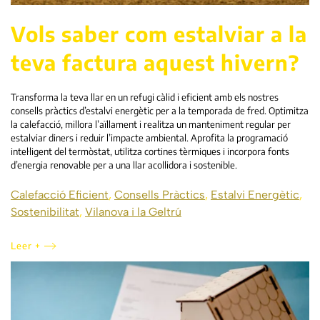
Vols saber com estalviar a la
teva factura aquest hivern?
Transforma la teva llar en un refugi càlid i eficient amb els nostres
consells pràctics d’estalvi energètic per a la temporada de fred. Optimitza
la calefacció, millora l’aïllament i realitza un manteniment regular per
estalviar diners i reduir l’impacte ambiental. Aprofita la programació
intel·ligent del termòstat, utilitza cortines tèrmiques i incorpora fonts
d’energia renovable per a una llar acollidora i sostenible.
Calefacció Eficient
,
Consells Pràctics
,
Estalvi Energètic
,
Sostenibilitat
,
Vilanova i la Geltrú
Leer +