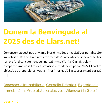
Donem la Benvinguda al
2025 des de Llars.net!
Comencem aquest nou any amb il·lusió i moltes expectatives per al sector
immobiliari. Des de Llars.net, amb més de 20 anys d’experiència al sector
i un profund coneixement del mercat immobiliari al Garraf, volem
compartir amb vosaltres les previsions i tendències per al 2025. El nostre
objectiu és proporcionar-vos la millor informació i assessorament perquè
[…]
Assessoria Immobiliària
,
Consells Pràctics
,
Experiència
Immobiliària
,
Propietats Exclusives
,
Vilanova i la Geltrú
Leer +