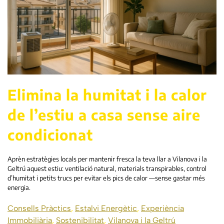
Elimina la humitat i la calor
de l’estiu a casa sense aire
condicionat
Aprèn estratègies locals per mantenir fresca la teva llar a Vilanova i la
Geltrú aquest estiu: ventilació natural, materials transpirables, control
d’humitat i petits trucs per evitar els pics de calor —sense gastar més
energia.
Consells Pràctics
,
Estalvi Energètic
,
Experiència
Immobiliària
,
Sostenibilitat
,
Vilanova i la Geltrú