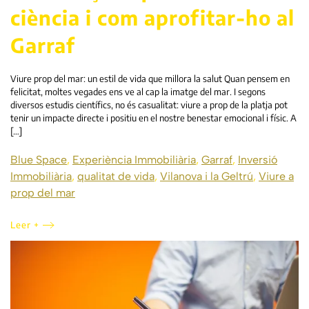
ciència i com aprofitar-ho al
Garraf
Viure prop del mar: un estil de vida que millora la salut Quan pensem en
felicitat, moltes vegades ens ve al cap la imatge del mar. I segons
diversos estudis científics, no és casualitat: viure a prop de la platja pot
tenir un impacte directe i positiu en el nostre benestar emocional i físic. A
[…]
Blue Space
,
Experiència Immobiliària
,
Garraf
,
Inversió
Immobiliària
,
qualitat de vida
,
Vilanova i la Geltrú
,
Viure a
prop del mar
Leer +