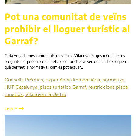
Pot una comunitat de veïns
prohibir el lloguer turístic al
Garraf?
Cada vegada més comunitats de veïns a Vilanova, Sitges o Cubelles es
pregunten si poden prohibir els pisos turístics al seu edifici. T’expliquem
què permet la normativa i com es pot actuar…
Consells Pràctics
,
Experiència Immobiliària
,
normativa
HUT Catalunya
,
pisos turístics Garraf
,
restriccions pisos
turístics
,
Vilanova i la Geltrú
Leer +