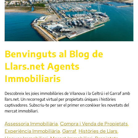
Benvinguts al Blog de
Llars.net Agents
Immobiliaris
Descobreix les joies immobiliàries de Vilanova i la Geltrú i el Garraf amb
llars.net. Un recorregut virtual per propietats úniques i històries
captivadores. Subscriu-te per ser el primer en conèixer les novetats del
mercat immobiliari.
Assessoria Immobiliària
,
Compra i Venda de Propietats
,
Experiència Immobiliària
,
Garraf
,
Històries de Llars
,