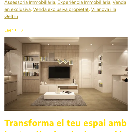
Assessoria Immobiliària
,
Experiència Immobiliària
,
Venda
en exclusiva
,
Venda exclusiva propietat
,
Vilanova i la
Geltrú
Leer +
Transforma el teu espai amb