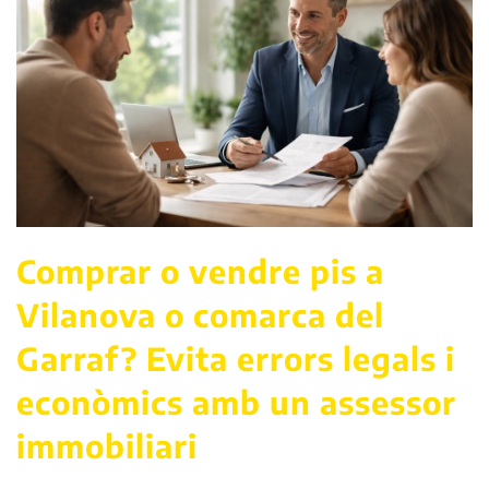
Comprar o vendre pis a
Vilanova o comarca del
Garraf? Evita errors legals i
econòmics amb un assessor
immobiliari