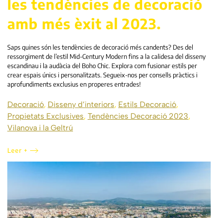
les tendències de decoració
amb més èxit al 2023.
Saps quines són les tendències de decoració més candents? Des del
ressorgiment de l’estil Mid-Century Modern fins a la calidesa del disseny
escandinau i la audàcia del Boho Chic. Explora com fusionar estils per
crear espais únics i personalitzats. Segueix-nos per consells pràctics i
aprofundiments exclusius en properes entrades!
Decoració
,
Disseny d’interiors
,
Estils Decoració
,
Propietats Exclusives
,
Tendències Decoració 2023
,
Vilanova i la Geltrú
Leer +