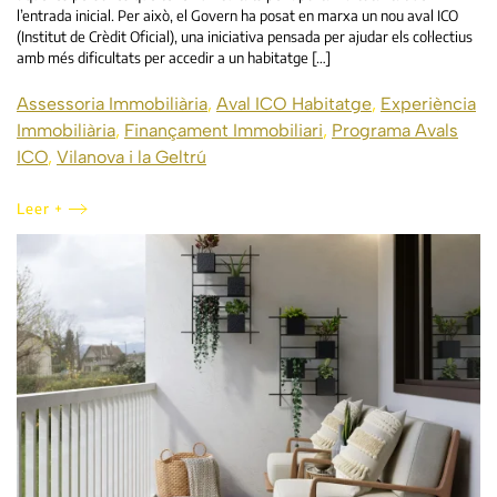
l’entrada inicial. Per això, el Govern ha posat en marxa un nou aval ICO
(Institut de Crèdit Oficial), una iniciativa pensada per ajudar els col·lectius
amb més dificultats per accedir a un habitatge […]
Assessoria Immobiliària
,
Aval ICO Habitatge
,
Experiència
Immobiliària
,
Finançament Immobiliari
,
Programa Avals
ICO
,
Vilanova i la Geltrú
Leer +