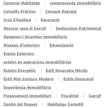
Comprar Habitatge
compravenda immobiliària
Consells Pràctics
Consum Energía
Crisi Climàtica
Decoració
Decorar casa al Garraf
Deduccions Patrimonial
Despeses i Incentius Immobiliaris
Disseny d’interiors
Emancipació
Espais Exteriors
estalvi en operacions immobiliàries
Estalvi Energètic
Estil Decoratiu Nòrdic
Estil Mid-Century Modern
Estils Decoració
Experiència Immobiliària
Finançament Immobiliari
Fiscalitat
Garraf
Gestió del lloguer
Habitatge Garantit