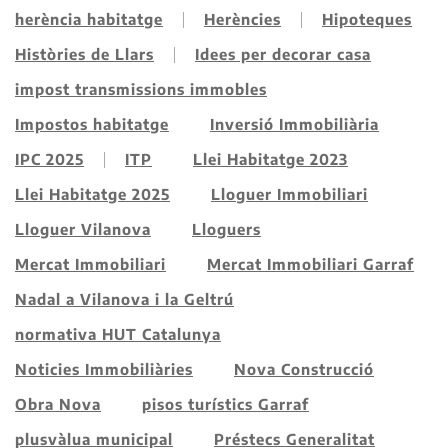
herència habitatge
Herències
Hipoteques
Històries de Llars
Idees per decorar casa
impost transmissions immobles
Impostos habitatge
Inversió Immobiliària
IPC 2025
ITP
Llei Habitatge 2023
Llei Habitatge 2025
Lloguer Immobiliari
Lloguer Vilanova
Lloguers
Mercat Immobiliari
Mercat Immobiliari Garraf
Nadal a Vilanova i la Geltrú
normativa HUT Catalunya
Noticies Immobiliàries
Nova Construcció
Obra Nova
pisos turístics Garraf
plusvàlua municipal
Préstecs Generalitat