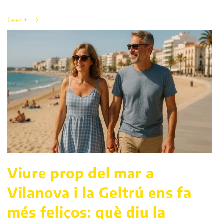
Leer +
Viure prop del mar a
Vilanova i la Geltrú ens fa
més feliços: què diu la