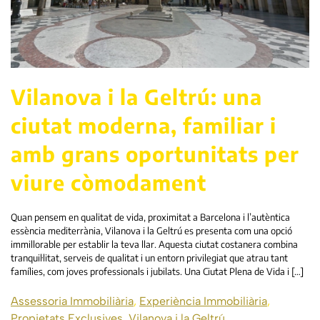
Vilanova i la Geltrú: una
ciutat moderna, familiar i
amb grans oportunitats per
viure còmodament
Quan pensem en qualitat de vida, proximitat a Barcelona i l’autèntica
essència mediterrània, Vilanova i la Geltrú es presenta com una opció
immillorable per establir la teva llar. Aquesta ciutat costanera combina
tranquil·litat, serveis de qualitat i un entorn privilegiat que atrau tant
famílies, com joves professionals i jubilats. Una Ciutat Plena de Vida i […]
Assessoria Immobiliària
,
Experiència Immobiliària
,
Propietats Exclusives
,
Vilanova i la Geltrú