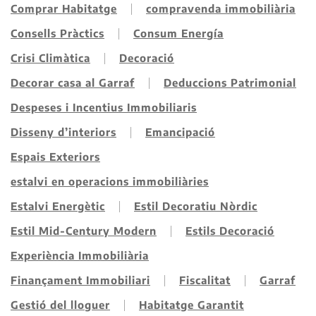
Comprar Habitatge
compravenda immobiliària
Consells Pràctics
Consum Energía
Crisi Climàtica
Decoració
Decorar casa al Garraf
Deduccions Patrimonial
Despeses i Incentius Immobiliaris
Disseny d’interiors
Emancipació
Espais Exteriors
estalvi en operacions immobiliàries
Estalvi Energètic
Estil Decoratiu Nòrdic
Estil Mid-Century Modern
Estils Decoració
Experiència Immobiliària
Finançament Immobiliari
Fiscalitat
Garraf
Gestió del lloguer
Habitatge Garantit