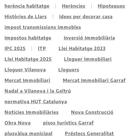
herència habitatge
Herències
Hipoteques
Històries de Llars
Idees per decorar casa
impost transmissions immobles
Impostos habitatge
Inversió Immobiliària
IPC 2025
ITP
Llei Habitatge 2023
Llei Habitatge 2025
Lloguer Immobiliari
Lloguer Vilanova
Lloguers
Mercat Immobiliari
Mercat Immobiliari Garraf
Nadal a Vilanova i la Geltrú
normativa HUT Catalunya
Noticies Immobiliàries
Nova Construcció
Obra Nova
pisos turístics Garraf
plusvàlua municipal
Préstecs Generalitat