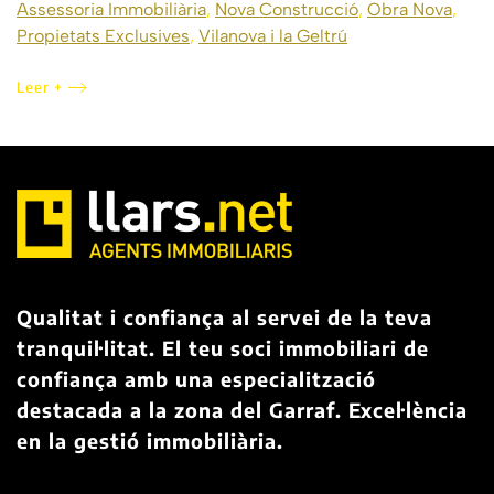
Assessoria Immobiliària
,
Nova Construcció
,
Obra Nova
,
Propietats Exclusives
,
Vilanova i la Geltrú
Leer +
Qualitat i confiança al servei de la teva
tranquil·litat. El teu soci immobiliari de
confiança amb una especialització
destacada a la zona del Garraf. Excel·lència
en la gestió immobiliària.