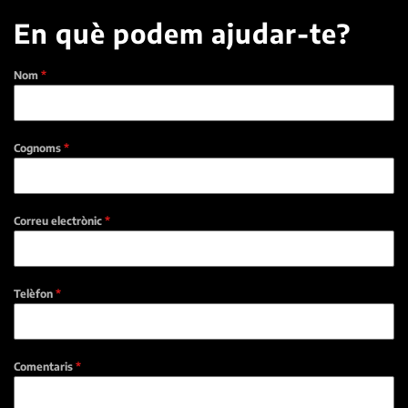
En què podem ajudar-te?
Nom
*
Cognoms
*
Correu electrònic
*
Telèfon
*
Comentaris
*