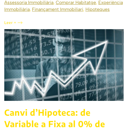
Assessoria Immobiliària
,
Comprar Habitatge
,
Experiència
Immobiliària
,
Finançament Immobiliari
,
Hipoteques
Leer +
Canvi d’Hipoteca: de
Variable a Fixa al 0% de