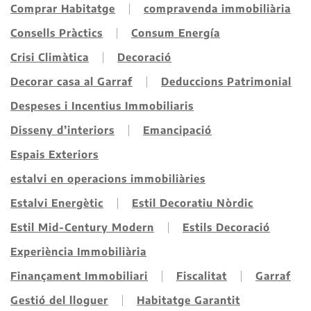
Comprar Habitatge
compravenda immobiliària
Consells Pràctics
Consum Energía
Crisi Climàtica
Decoració
Decorar casa al Garraf
Deduccions Patrimonial
Despeses i Incentius Immobiliaris
Disseny d’interiors
Emancipació
Espais Exteriors
estalvi en operacions immobiliàries
Estalvi Energètic
Estil Decoratiu Nòrdic
Estil Mid-Century Modern
Estils Decoració
Experiència Immobiliària
Finançament Immobiliari
Fiscalitat
Garraf
Gestió del lloguer
Habitatge Garantit