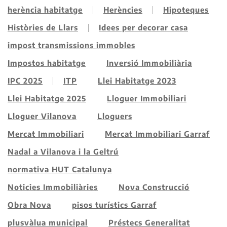
herència habitatge
Herències
Hipoteques
Històries de Llars
Idees per decorar casa
impost transmissions immobles
Impostos habitatge
Inversió Immobiliària
IPC 2025
ITP
Llei Habitatge 2023
Llei Habitatge 2025
Lloguer Immobiliari
Lloguer Vilanova
Lloguers
Mercat Immobiliari
Mercat Immobiliari Garraf
Nadal a Vilanova i la Geltrú
normativa HUT Catalunya
Noticies Immobiliàries
Nova Construcció
Obra Nova
pisos turístics Garraf
plusvàlua municipal
Préstecs Generalitat