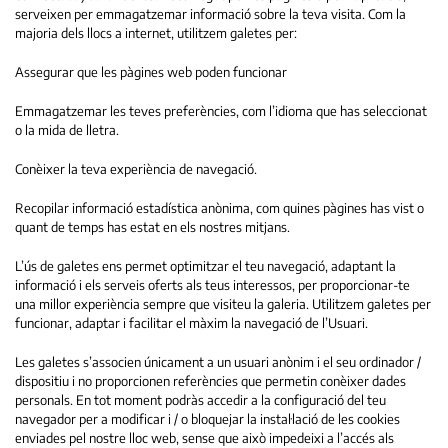
serveixen per emmagatzemar informació sobre la teva visita. Com la
majoria dels llocs a internet, utilitzem galetes per:
Assegurar que les pàgines web poden funcionar
Emmagatzemar les teves preferències, com l’idioma que has seleccionat
o la mida de lletra.
Conèixer la teva experiència de navegació.
Recopilar informació estadística anònima, com quines pàgines has vist o
quant de temps has estat en els nostres mitjans.
L’ús de galetes ens permet optimitzar el teu navegació, adaptant la
informació i els serveis oferts als teus interessos, per proporcionar-te
una millor experiència sempre que visiteu la galeria. Utilitzem galetes per
funcionar, adaptar i facilitar el màxim la navegació de l’Usuari.
Les galetes s’associen únicament a un usuari anònim i el seu ordinador /
dispositiu i no proporcionen referències que permetin conèixer dades
personals. En tot moment podràs accedir a la configuració del teu
navegador per a modificar i / o bloquejar la instal·lació de les cookies
enviades pel nostre lloc web, sense que això impedeixi a l’accés als