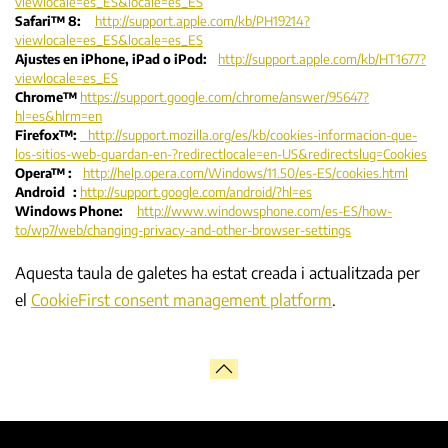
viewlocale=es_ES&locale=es_ES
Safari™ 8:
http://support.apple.com/kb/PH19214?
viewlocale=es_ES&locale=es_ES
Ajustes en iPhone, iPad o iPod:
http://support.apple.com/kb/HT1677?
viewlocale=es_ES
Chrome™
https://support.google.com/chrome/answer/95647?
hl=es&hlrm=en
Firefox™:
http://support.mozilla.org/es/kb/cookies-informacion-que-
los-sitios-web-guardan-en-?redirectlocale=en-US&redirectslug=Cookies
Opera™ :
http://help.opera.com/Windows/11.50/es-ES/cookies.html
Android
:
http://support.google.com/android/?hl=es
Windows Phone:
http://www.windowsphone.com/es-ES/how-
to/wp7/web/changing-privacy-and-other-browser-settings
Aquesta taula de galetes ha estat creada i actualitzada per
el
CookieFirst consent management platform
.