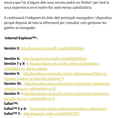
encara que l’ús d’alguns dels seus serveis podrà ser limitat i per tant la
seva experiència en el nostre lloc web menys satisfactòria.
A continuació t’indiquem els links dels principals navegadors i dispositius
perquè disposis de tota la informació per consultar com gestionar les
galetes al navegador.
Internet Explorer™ :
Versión 5:
http://support.microsoft.com/kb/196955/es
Versión 6:
http://support.microsoft.com/kb/283185/es
Versión 7 y 8
:
http://windows.microsoft.com/es-ES/windows-
vista/Block-or-allow-cookies
Versión 9:
http://windows.microsoft.com/es-ES/windows7/How-to-
manage-cookies-in-Internet-Explorer-9
Versión 10:
http://windows.microsoft.com/es-es/internet-explorer/ie-
security-privacy-settings#ie=ie-10
Versión 11
:
http://windows.microsoft.com/es-es/internet-explorer/ie-
security-privacy-settings#ie=ie-11
Safari™:
Safari™ 5 y 6:
http://www.apple.com/es/support/mac-apps/safari/
Safari™ 7:
http://support.apple.com/kb/PH17191?