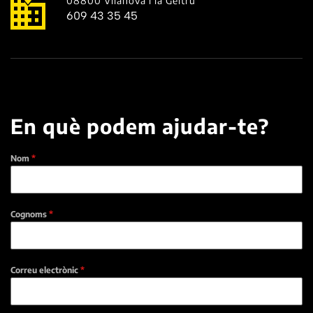
08800 Vilanova i la Geltrú
609 43 35 45
En què podem ajudar-te?
Nom
*
Cognoms
*
Correu electrònic
*