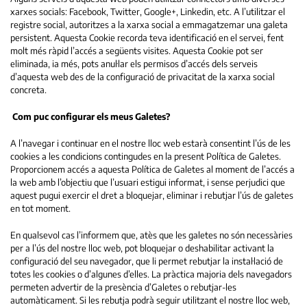
xarxes socials: Facebook, Twitter, Google+, Linkedin, etc. A l’utilitzar el
registre social, autoritzes a la xarxa social a emmagatzemar una galeta
persistent. Aquesta Cookie recorda teva identificació en el servei, fent
molt més ràpid l’accés a següents visites. Aquesta Cookie pot ser
eliminada, ia més, pots anul·lar els permisos d’accés dels serveis
d’aquesta web des de la configuració de privacitat de la xarxa social
concreta.
Com puc configurar els meus Galetes?
A l’navegar i continuar en el nostre lloc web estarà consentint l’ús de les
cookies a les condicions contingudes en la present Política de Galetes.
Proporcionem accés a aquesta Política de Galetes al moment de l’accés a
la web amb l’objectiu que l’usuari estigui informat, i sense perjudici que
aquest pugui exercir el dret a bloquejar, eliminar i rebutjar l’ús de galetes
en tot moment.
En qualsevol cas l’informem que, atès que les galetes no són necessàries
per a l’ús del nostre lloc web, pot bloquejar o deshabilitar activant la
configuració del seu navegador, que li permet rebutjar la instal·lació de
totes les cookies o d’algunes d’elles. La pràctica majoria dels navegadors
permeten advertir de la presència d’Galetes o rebutjar-les
automàticament. Si les rebutja podrà seguir utilitzant el nostre lloc web,