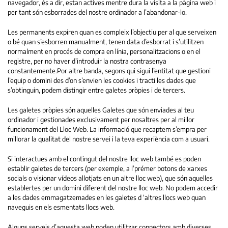
navegador, és a dir, estan actives mentre dura la visita a la pàgina web i
per tant són esborrades del nostre ordinador a l’abandonar-lo.
Les permanents expiren quan es compleix l’objectiu per al que serveixen
o bé quan s’esborren manualment, tenen data d’esborrat i s’utilitzen
normalment en procés de compra en línia, personalitzacions o en el
registre, per no haver d’introduir la nostra contrasenya
constantemente.Por altre banda, segons qui sigui l’entitat que gestioni
l’equip o domini des d’on s’envien les cookies i tracti les dades que
s’obtinguin, podem distingir entre galetes pròpies i de tercers.
Les galetes pròpies són aquelles Galetes que són enviades al teu
ordinador i gestionades exclusivament per nosaltres per al millor
funcionament del Lloc Web. La informació que recaptem s’empra per
millorar la qualitat del nostre servei i la teva experiència com a usuari.
Si interactues amb el contingut del nostre lloc web també es poden
establir galetes de tercers (per exemple, a l’prémer botons de xarxes
socials o visionar vídeos allotjats en un altre lloc web), que són aquelles
establertes per un domini diferent del nostre lloc web. No podem accedir
a les dades emmagatzemades en les galetes d ‘altres llocs web quan
naveguis en els esmentats llocs web.
Alguns serveis d’aquesta web poden utilitzar connectors amb diverses