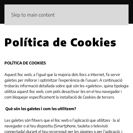
Skip to main content
Política de Cookies
POLÍTICA DE COOKIES
Aquest lloc web, a l’igual que la majoria dels llocs a Internet, fa servir
galetes per millorar i optimitzar l’experiència de l’usuari. A continuació
trobaràs informació detallada sobre què són les «galetes», quina tipologia
utilitza aquest lloc web, com pots desactivar-les en el teu navegador i
com bloquejar específicament la instal·lació de Cookies de tercers.
Què són les galetes i com les utilitzem?
Les galetes són fitxers que el lloc web o l’aplicació que utilitzes · la al
navegador o al teu dispositiu (Smartphone, tauleta o televisió
connectada) durant el teu recorregut per les pàgines o per l’aplicació, i