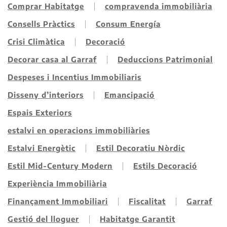
Comprar Habitatge
compravenda immobiliària
Consells Pràctics
Consum Energía
Crisi Climàtica
Decoració
Decorar casa al Garraf
Deduccions Patrimonial
Despeses i Incentius Immobiliaris
Disseny d’interiors
Emancipació
Espais Exteriors
estalvi en operacions immobiliàries
Estalvi Energètic
Estil Decoratiu Nòrdic
Estil Mid-Century Modern
Estils Decoració
Experiència Immobiliària
Finançament Immobiliari
Fiscalitat
Garraf
Gestió del lloguer
Habitatge Garantit