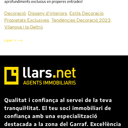
aprofundiments exclusius en properes entrades!
Decoració
,
Disseny d’interiors
,
Estils Decoració
,
Propietats Exclusives
,
Tendències Decoració 2023
,
Vilanova i la Geltrú
Leer +
Qualitat i confiança al servei de la teva
tranquil·litat. El teu soci immobiliari de
confiança amb una especialització
destacada a la zona del Garraf. Excel·lència