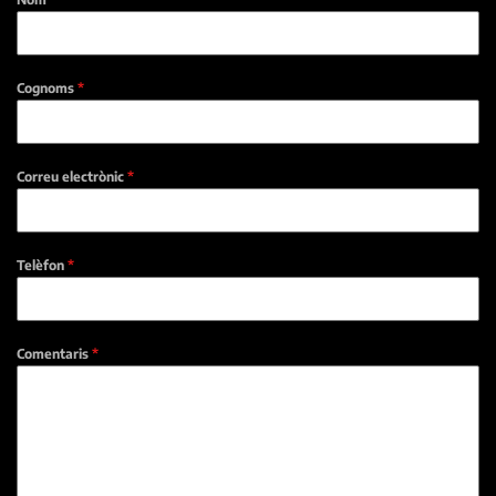
Cognoms
*
Correu electrònic
*
Telèfon
*
Comentaris
*