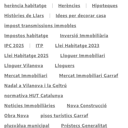
herència habitatge
Herències
Hipoteques
Històries de Llars
Idees per decorar casa
impost transmissions immobles
Impostos habitatge
Inversió Immobiliària
IPC 2025
ITP
Llei Habitatge 2023
Llei Habitatge 2025
Lloguer Immobiliari
Lloguer Vilanova
Lloguers
Mercat Immobiliari
Mercat Immobiliari Garraf
Nadal a Vilanova i la Geltrú
normativa HUT Catalunya
Noticies Immobiliàries
Nova Construcció
Obra Nova
pisos turístics Garraf
plusvàlua municipal
Préstecs Generalitat