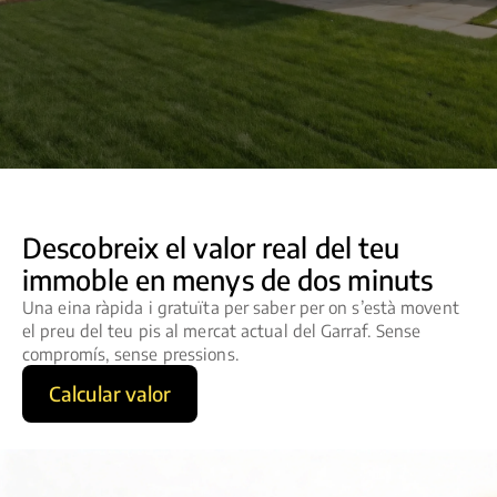
Descobreix el valor real del teu
immoble en menys de dos minuts
Una eina ràpida i gratuïta per saber per on s’està movent
el preu del teu pis al mercat actual del Garraf. Sense
compromís, sense pressions.
Calcular valor