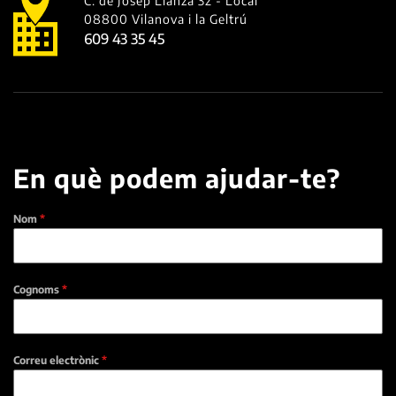
C. de Josep Llanza 32 - Local
08800 Vilanova i la Geltrú
609 43 35 45
En què podem ajudar-te?
Nom
*
Cognoms
*
Correu electrònic
*