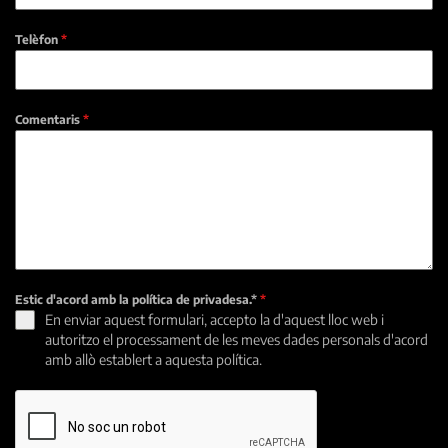
Telèfon
*
Comentaris
*
Estic d'acord amb la política de privadesa.*
*
En enviar aquest formulari, accepto la d'aquest lloc web i
autoritzo el processament de les meves dades personals d'acord
amb allò establert a aquesta política.