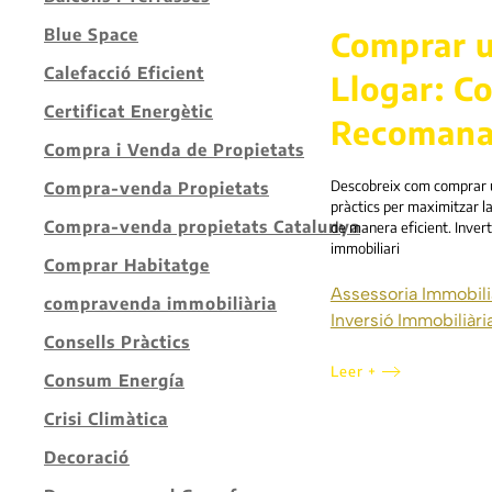
Comprar u
Blue Space
Calefacció Eficient
Llogar: Co
Certificat Energètic
Recomana
Compra i Venda de Propietats
Descobreix com comprar un
Compra-venda Propietats
pràctics per maximitzar la 
Compra-venda propietats Catalunya
de manera eficient. Inver
immobiliari
Comprar Habitatge
Assessoria Immobili
compravenda immobiliària
Inversió Immobiliàri
Consells Pràctics
Leer +
Consum Energía
Crisi Climàtica
Decoració