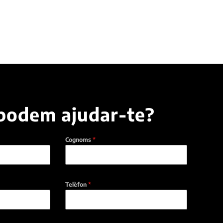
podem ajudar-te?
Cognoms
*
Telèfon
*