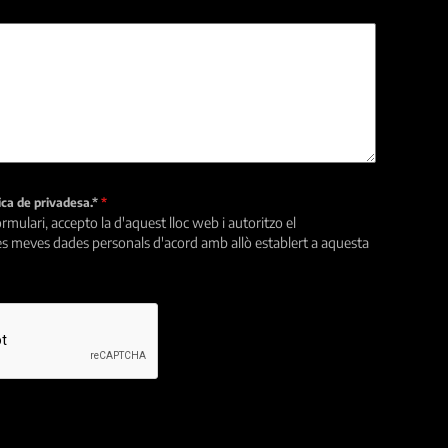
tica de privadesa.*
*
rmulari, accepto la d'aquest lloc web i autoritzo el
s meves dades personals d'acord amb allò establert a aquesta