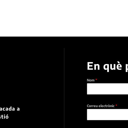
En què 
Nom
*
a
Correu electrònic
*
tacada a
stió