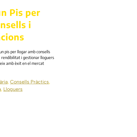
n Pis per
nsells i
cions
 pis per llogar amb consells
rendibilitat i gestionar lloguers
teix amb èxit en el mercat
ària
,
Consells Pràctics
,
a
,
Lloguers