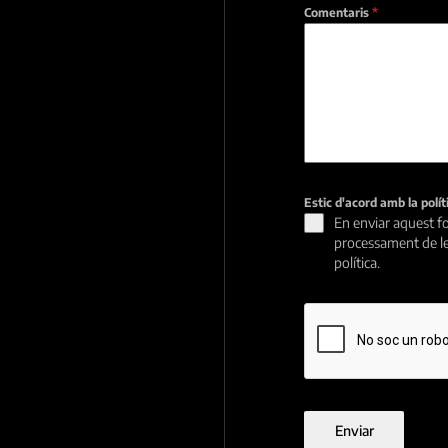
Comentaris
*
Estic d'acord amb la polí
En enviar aquest fo
processament de le
política.
Enviar