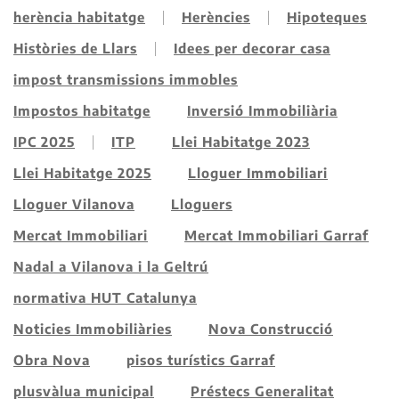
herència habitatge
Herències
Hipoteques
Històries de Llars
Idees per decorar casa
impost transmissions immobles
Impostos habitatge
Inversió Immobiliària
IPC 2025
ITP
Llei Habitatge 2023
Llei Habitatge 2025
Lloguer Immobiliari
Lloguer Vilanova
Lloguers
Mercat Immobiliari
Mercat Immobiliari Garraf
Nadal a Vilanova i la Geltrú
normativa HUT Catalunya
Noticies Immobiliàries
Nova Construcció
Obra Nova
pisos turístics Garraf
plusvàlua municipal
Préstecs Generalitat