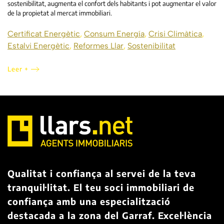
sostenibilitat, augmenta el confort dels habitants i pot augmentar el valor
de la propietat al mercat immobiliari.
Certificat Energètic
,
Consum Energía
,
Crisi Climàtica
,
Estalvi Energètic
,
Reformes Llar
,
Sostenibilitat
Leer +
Qualitat i confiança al servei de la teva
tranquil·litat. El teu soci immobiliari de
confiança amb una especialització
destacada a la zona del Garraf. Excel·lència