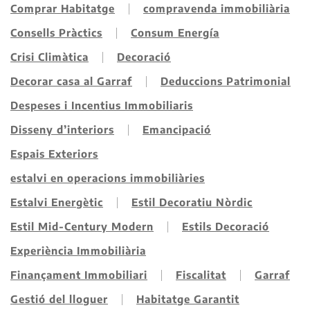
Comprar Habitatge
compravenda immobiliària
Consells Pràctics
Consum Energía
Crisi Climàtica
Decoració
Decorar casa al Garraf
Deduccions Patrimonial
Despeses i Incentius Immobiliaris
Disseny d’interiors
Emancipació
Espais Exteriors
estalvi en operacions immobiliàries
Estalvi Energètic
Estil Decoratiu Nòrdic
Estil Mid-Century Modern
Estils Decoració
Experiència Immobiliària
Finançament Immobiliari
Fiscalitat
Garraf
Gestió del lloguer
Habitatge Garantit