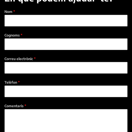
Nom
*
Cognoms
*
Correu electrònic
*
Telèfon
*
Comentaris
*