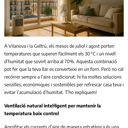
A Vilanova i la Geltrú, els mesos de juliol i agost porten
temperatures que superen fàcilment els 30 °C i un nivell
d’humitat que sovint arriba al 70%. Aquesta combinació
pot fer que la teva llar es converteixi en un forn. Però no cal
recórrer sempre a l’aire condicionat: hi ha moltes solucions
senzilles, econòmiques i sostenibles per refrescar casa teva i
evitar l’acumulació d’humitat. T’ho expliquem!
Ventilació natural intel·ligent per mantenir la
temperatura baix control
Aprofitar els corrents d’aire de manera estratègica és una