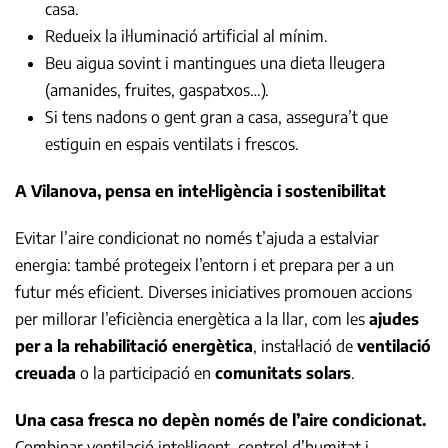
casa.
Redueix la il·luminació artificial al mínim.
Beu aigua sovint i mantingues una dieta lleugera
(amanides, fruites, gaspatxos…).
Si tens nadons o gent gran a casa, assegura’t que
estiguin en espais ventilats i frescos.
A Vilanova, pensa en intel·ligència i sostenibilitat
Evitar l’aire condicionat no només t’ajuda a estalviar
energia: també protegeix l’entorn i et prepara per a un
futur més eficient. Diverses iniciatives promouen accions
per millorar l’eficiència energètica a la llar, com les
ajudes
per a la rehabilitació energètica
, instal·lació de
ventilació
creuada
o la participació en
comunitats solars
.
Una casa fresca no depèn només de l’aire condicionat.
Combinar ventilació intel·ligent, control d’humitat i