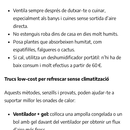
Ventila sempre després de dutxar-te o cuinar,
especialment als banys i cuines sense sortida d’aire
directa.
No estenguis roba dins de casa en dies molt humits.
Posa plantes que absorbeixen humitat, com
espatifil·les, falgueres o cactus.
Si cal, utilitza un deshumidificador portàtil: n’hi ha de
baix consum i molt efectius a partir de 60 €.
Trucs low-cost per refrescar sense climatització
Aquests mètodes, senzills i provats, poden ajudar-te a
suportar millor les onades de calor:
Ventilador + gel:
col·loca una ampolla congelada o un
bol amb gel davant del ventilador per obtenir un flux
d’aire més fresc.