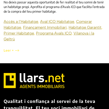
No deixis passar aquesta oportunitat de fer realitat el teu somni de tenir
un habitatge propi. Aprofita el programa d’Avals ICO que facilita l’entrada
de la compra del teu primer habitatge.
Accés a l’Habitatge
,
Aval ICO Habitatge
,
Comprar
Habitatge
,
Finançament Immobiliari
,
Habitatge Garantit
,
Primer Habitatge
,
Programa Avals ICO
,
Vilanova i la
Geltrú
Leer +
Qualitat i confiança al servei de la teva
tranquil·litat. El teu soci immobiliari de