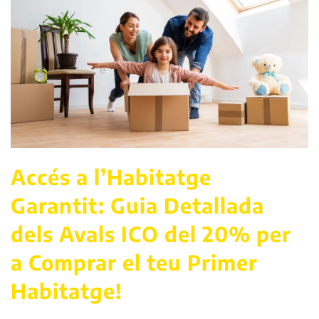
Accés a l’Habitatge
Garantit: Guia Detallada
dels Avals ICO del 20% per
a Comprar el teu Primer
Habitatge!