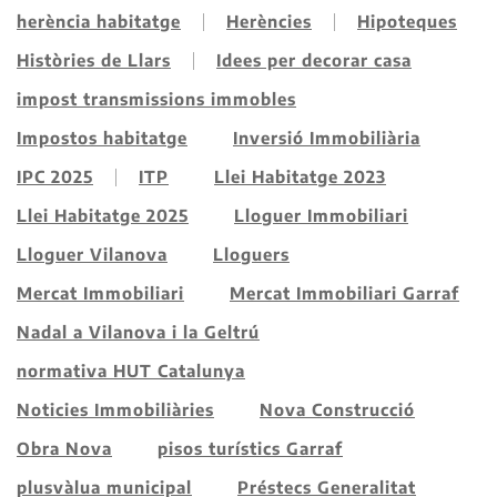
herència habitatge
Herències
Hipoteques
Històries de Llars
Idees per decorar casa
impost transmissions immobles
Impostos habitatge
Inversió Immobiliària
IPC 2025
ITP
Llei Habitatge 2023
Llei Habitatge 2025
Lloguer Immobiliari
Lloguer Vilanova
Lloguers
Mercat Immobiliari
Mercat Immobiliari Garraf
Nadal a Vilanova i la Geltrú
normativa HUT Catalunya
Noticies Immobiliàries
Nova Construcció
Obra Nova
pisos turístics Garraf
plusvàlua municipal
Préstecs Generalitat