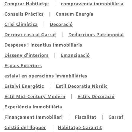
Comprar Habitatge
compravenda immobiliària
Consells Pràctics
Consum Energía
Crisi Climàtica
Decoració
Decorar casa al Garraf
Deduccions Patrimonial
Despeses i Incentius Immobiliaris
Disseny d’interiors
Emancipació
Espais Exteriors
estalvi en operacions immobiliàries
Estalvi Energètic
Estil Decoratiu Nòrdic
Estil Mid-Century Modern
Estils Decoració
Experiència Immobiliària
Finançament Immobiliari
Fiscalitat
Garraf
Gestió del lloguer
Habitatge Garantit