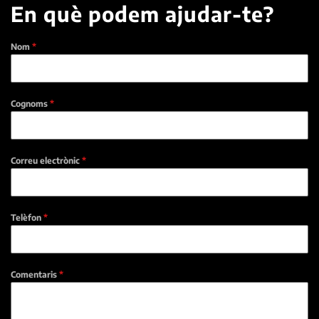
En què podem ajudar-te?
Nom
*
Cognoms
*
Correu electrònic
*
Telèfon
*
Comentaris
*