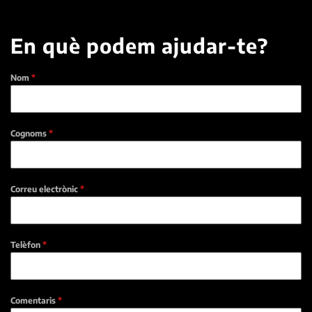
En què podem ajudar-te?
Nom
*
Cognoms
*
Correu electrònic
*
Telèfon
*
Comentaris
*