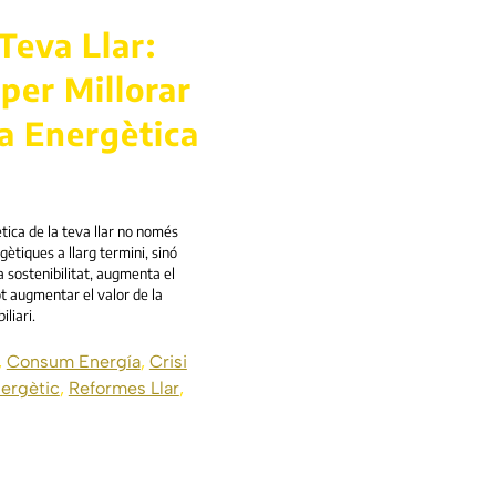
 Teva Llar:
per Millorar
ia Energètica
ètica de la teva llar no només
ètiques a llarg termini, sinó
 sostenibilitat, augmenta el
ot augmentar el valor de la
liari.
,
Consum Energía
,
Crisi
nergètic
,
Reformes Llar
,