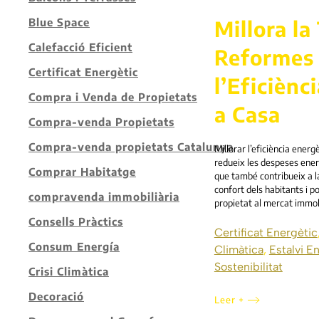
Millora la
Blue Space
Calefacció Eficient
Reformes 
Certificat Energètic
l’Eficiènc
Compra i Venda de Propietats
a Casa
Compra-venda Propietats
Compra-venda propietats Catalunya
Millorar l’eficiència energ
redueix les despeses energ
Comprar Habitatge
que també contribueix a la
confort dels habitants i p
compravenda immobiliària
propietat al mercat immobi
Consells Pràctics
Certificat Energètic
Consum Energía
Climàtica
,
Estalvi E
Sostenibilitat
Crisi Climàtica
Decoració
Leer +