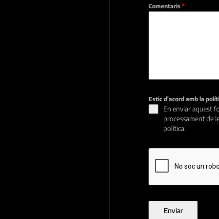
Comentaris
*
Estic d'acord amb la polí
En enviar aquest fo
processament de le
política.
Enviar