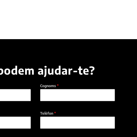
podem ajudar-te?
Cognoms
*
Telèfon
*