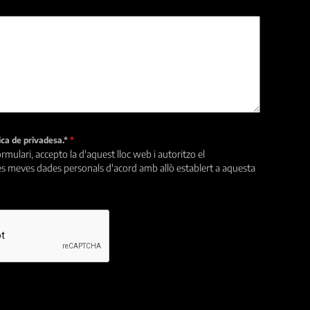
tica de privadesa.*
*
rmulari, accepto la d'aquest lloc web i autoritzo el
s meves dades personals d'acord amb allò establert a aquesta