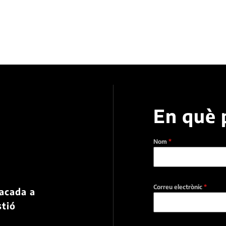
En què 
Nom
*
a
Correu electrònic
*
tacada a
stió