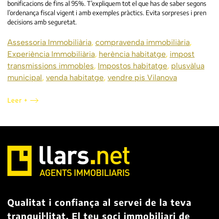
bonificacions de fins al 95%. T’expliquem tot el que has de saber segons
l’ordenança fiscal vigent i amb exemples pràctics. Evita sorpreses i pren
decisions amb seguretat.
Assessoria Immobiliària
,
compravenda immobiliària
,
Experiència Immobiliària
,
herència habitatge
,
impost
transmissions immobles
,
Impostos habitatge
,
plusvàlua
municipal
,
venda habitatge
,
vendre pis Vilanova
Leer +
Qualitat i confiança al servei de la teva
tranquil·litat. El teu soci immobiliari de