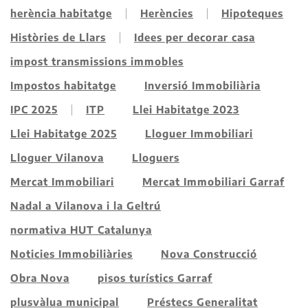
herència habitatge
Herències
Hipoteques
Històries de Llars
Idees per decorar casa
impost transmissions immobles
Impostos habitatge
Inversió Immobiliària
IPC 2025
ITP
Llei Habitatge 2023
Llei Habitatge 2025
Lloguer Immobiliari
Lloguer Vilanova
Lloguers
Mercat Immobiliari
Mercat Immobiliari Garraf
Nadal a Vilanova i la Geltrú
normativa HUT Catalunya
Noticies Immobiliàries
Nova Construcció
Obra Nova
pisos turístics Garraf
plusvàlua municipal
Préstecs Generalitat