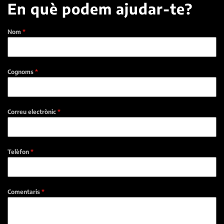
En què podem ajudar-te?
Nom
*
Cognoms
*
Correu electrònic
*
Telèfon
*
Comentaris
*