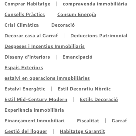
Comprar Habitatge
compravenda immobiliària
Consells Pràctics
Consum Energía
Crisi Climàtica
Decoració
Decorar casa al Garraf
Deduccions Patrimonial
Despeses i Incentius Immobiliaris
Disseny d’interiors
Emancipació
Espais Exteriors
estalvi en operacions immobiliàries
Estalvi Energètic
Estil Decoratiu Nòrdic
Estil Mid-Century Modern
Estils Decoració
Experiència Immobiliària
Finançament Immobiliari
Fiscalitat
Garraf
Gestió del lloguer
Habitatge Garantit