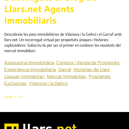
Llars.net Agents
Immobiliaris
Descobreix les joies immobiliàries de Vilanova i la Geltrú i el Garraf amb
llars.net. Un recorregut virtual per propietats úniques i històries
captivadores. Subscriu-te per ser el primer en conèixer les novetats del
mercat immobiliari.
Assessoria Immobiliària
,
Compra i Venda de Propietats
,
Experiència Immobiliària
,
Garraf
,
Històries de Llars
,
Lloguer Immobiliari
,
Mercat Immobiliari
,
Propietats
Exclusives
,
Vilanova i la Geltrú
Leer +