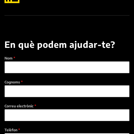
En què podem ajudar-te?
Nom
*
Cognoms
*
Correu electrònic
*
Telèfon
*