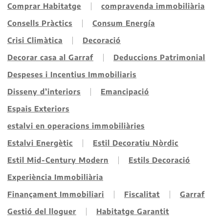
Comprar Habitatge
compravenda immobiliària
Consells Pràctics
Consum Energía
Crisi Climàtica
Decoració
Decorar casa al Garraf
Deduccions Patrimonial
Despeses i Incentius Immobiliaris
Disseny d’interiors
Emancipació
Espais Exteriors
estalvi en operacions immobiliàries
Estalvi Energètic
Estil Decoratiu Nòrdic
Estil Mid-Century Modern
Estils Decoració
Experiència Immobiliària
Finançament Immobiliari
Fiscalitat
Garraf
Gestió del lloguer
Habitatge Garantit