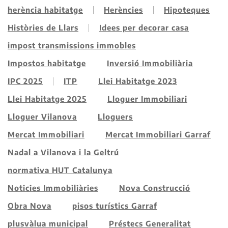
herència habitatge
Herències
Hipoteques
Històries de Llars
Idees per decorar casa
impost transmissions immobles
Impostos habitatge
Inversió Immobiliària
IPC 2025
ITP
Llei Habitatge 2023
Llei Habitatge 2025
Lloguer Immobiliari
Lloguer Vilanova
Lloguers
Mercat Immobiliari
Mercat Immobiliari Garraf
Nadal a Vilanova i la Geltrú
normativa HUT Catalunya
Noticies Immobiliàries
Nova Construcció
Obra Nova
pisos turístics Garraf
plusvàlua municipal
Préstecs Generalitat