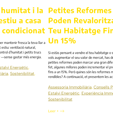
 humitat i la
Petites Reformes
’estiu a casa
Poden Revaloritza
e condicionat
Teu Habitatge Fi
Un 15%
er mantenir fresca la teva llar a
 estiu: ventilació natural,
ntrol d’humitat i petits trucs
Si estàs pensant a vendre el teu habitatge o
lor —sense gastar més energia.
vols augmentar el seu valor de mercat, has d
petites reformes poden marcar una gran dife
stalvi Energètic
,
fet, algunes millores poden incrementar el p
fins a un 15%. Però quines són les reformes 
iària
,
Sostenibilitat
,
rendibles? A continuació, et presentem les ac
Assessoria Immobiliària
,
Consells P
Estalvi Energètic
,
Experiència Immo
Sostenibilitat
Leer +