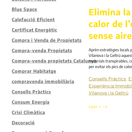
Elimina la
Blue Space
Calefacció Eficient
calor de l
Certificat Energètic
sense air
Compra i Venda de Propietats
Aprèn estratègies locals p
Compra-venda Propietats
Vilanova i la Geltrú aquest
Compra-venda propietats Catalunya
materials transpirables, co
per evitar els pics de ca
Comprar Habitatge
Consells Pràctics
,
E
compravenda immobiliària
Experiència Immobil
Consells Pràctics
Vilanova i la Geltrú
Consum Energía
Leer +
Crisi Climàtica
Decoració