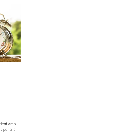
a
icient amb
c per a la