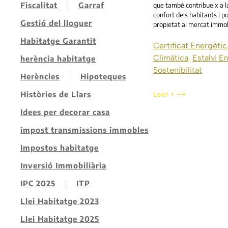
Fiscalitat
Garraf
que també contribueix a la
confort dels habitants i p
Gestió del lloguer
propietat al mercat immobi
Habitatge Garantit
Certificat Energètic
Climàtica
,
Estalvi E
herència habitatge
Sostenibilitat
Herències
Hipoteques
Històries de Llars
Leer +
Idees per decorar casa
impost transmissions immobles
Impostos habitatge
Inversió Immobiliària
IPC 2025
ITP
Llei Habitatge 2023
Llei Habitatge 2025