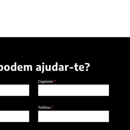
podem ajudar-te?
Cognoms
*
Telèfon
*