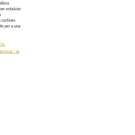
illora
per estalviar
a
a cortines
le per a una
cs
,
anova i la