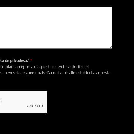
tica de privadesa.*
*
rmulari, accepto la d'aquest lloc web i autoritzo el
s meves dades personals d'acord amb allò establert a aquesta