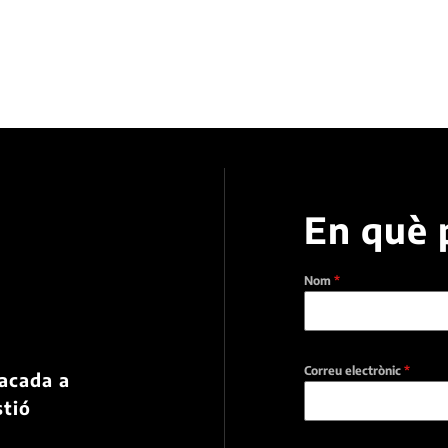
En què 
Nom
*
a
Correu electrònic
*
tacada a
stió