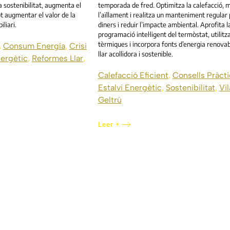
 sostenibilitat, augmenta el
temporada de fred. Optimitza la calefacció, m
ot augmentar el valor de la
l’aïllament i realitza un manteniment regular 
liari.
diners i reduir l’impacte ambiental. Aprofita l
programació intel·ligent del termòstat, utilitz
tèrmiques i incorpora fonts d’energia renovab
,
Consum Energía
,
Crisi
llar acollidora i sostenible.
nergètic
,
Reformes Llar
,
Calefacció Eficient
,
Consells Pràcti
Estalvi Energètic
,
Sostenibilitat
,
Vil
Geltrú
Leer +