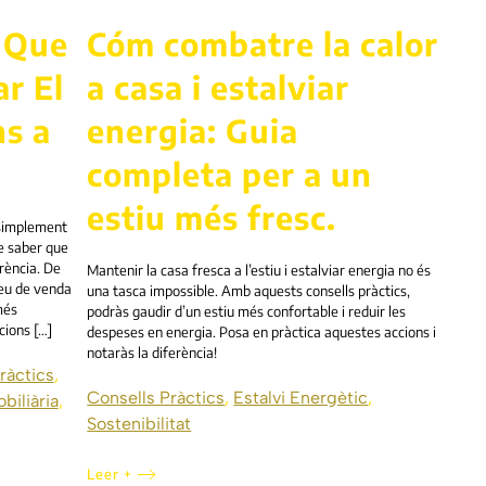
 Que
Cóm combatre la calor
r El
a casa i estalviar
ns a
energia: Guia
completa per a un
estiu més fresc.
 simplement
e saber que
rència. De
Mantenir la casa fresca a l’estiu i estalviar energia no és
reu de venda
una tasca impossible. Amb aquests consells pràctics,
més
podràs gaudir d’un estiu més confortable i reduir les
cions […]
despeses en energia. Posa en pràctica aquestes accions i
notaràs la diferència!
ràctics
,
Consells Pràctics
,
Estalvi Energètic
,
biliària
,
Sostenibilitat
Leer +