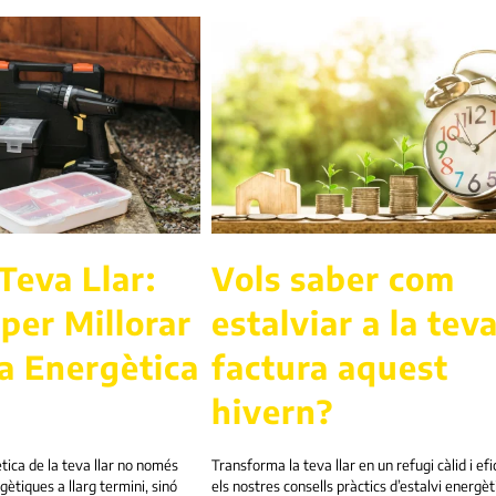
 Teva Llar:
Vols saber com
per Millorar
estalviar a la tev
ia Energètica
factura aquest
hivern?
ètica de la teva llar no només
Transforma la teva llar en un refugi càlid i ef
ètiques a llarg termini, sinó
els nostres consells pràctics d’estalvi energèti