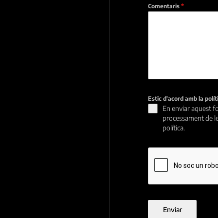
Comentaris
*
Estic d'acord amb la polí
En enviar aquest fo
processament de le
política.
Enviar