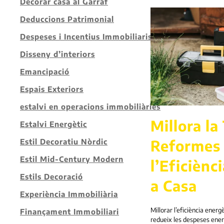
Decorar casa al Garraf
Deduccions Patrimonial
Despeses i Incentius Immobiliaris
Disseny d’interiors
Emancipació
Espais Exteriors
estalvi en operacions immobiliàries
Millora la
Estalvi Energètic
Reformes 
Estil Decoratiu Nòrdic
Estil Mid-Century Modern
l’Eficiènc
Estils Decoració
a Casa
Experiència Immobiliària
Millorar l’eficiència energ
Finançament Immobiliari
redueix les despeses energ