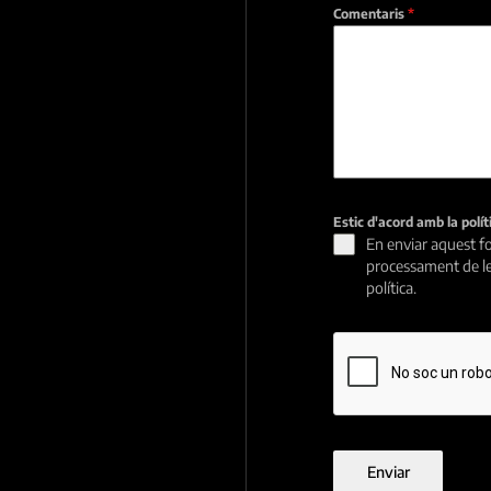
Comentaris
*
Estic d'acord amb la polí
En enviar aquest fo
processament de le
política.
Enviar