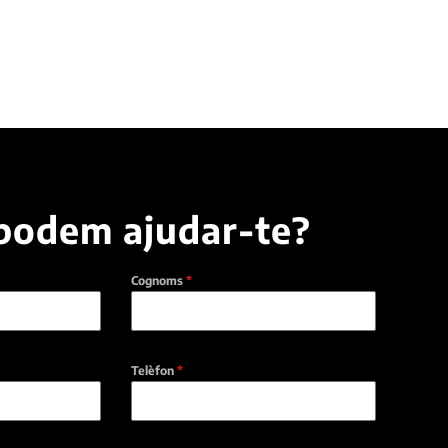
podem ajudar-te?
Cognoms
*
Telèfon
*