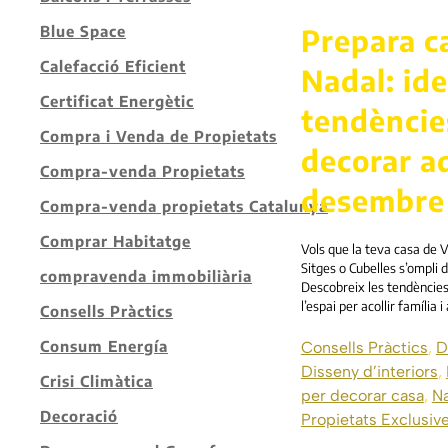
Prepara c
Blue Space
Calefacció Eficient
Nadal: ide
Certificat Energètic
tendèncie
Compra i Venda de Propietats
decorar a
Compra-venda Propietats
desembre
Compra-venda propietats Catalunya
Comprar Habitatge
Vols que la teva casa de 
Sitges o Cubelles s’ompli 
compravenda immobiliària
Descobreix les tendències
l’espai per acollir família 
Consells Pràctics
Consum Energía
Consells Pràctics
,
D
Disseny d’interiors
,
Crisi Climàtica
per decorar casa
,
Na
Decoració
Propietats Exclusiv