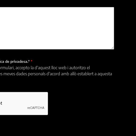
tica de privadesa.*
*
rmulari, accepto la d'aquest lloc web i autoritzo el
s meves dades personals d'acord amb allò establert a aquesta