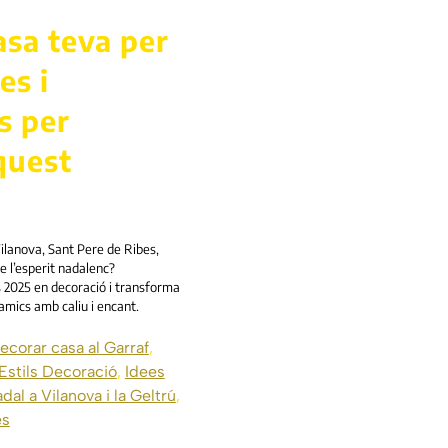
asa teva per
es i
s per
quest
Vilanova, Sant Pere de Ribes,
de l’esperit nadalenc?
 2025 en decoració i transforma
i amics amb caliu i encant.
ecorar casa al Garraf
,
Estils Decoració
,
Idees
dal a Vilanova i la Geltrú
,
es