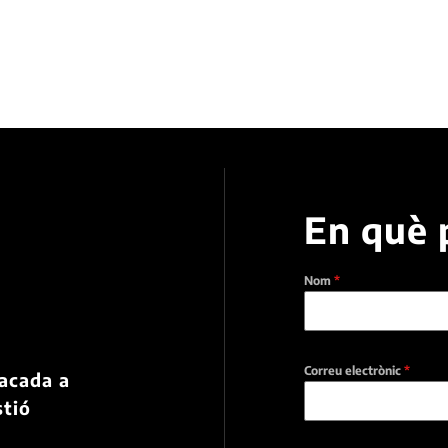
En què 
Nom
*
a
Correu electrònic
*
tacada a
stió