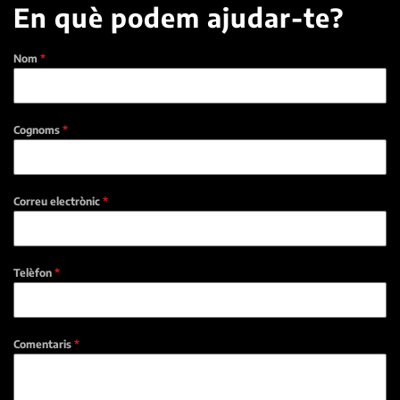
En què podem ajudar-te?
Nom
*
Cognoms
*
Correu electrònic
*
Telèfon
*
Comentaris
*