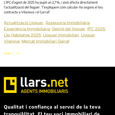
L’IPC d’agost de 2025 ha pujat un 2,7 %, i això afecta directament
l’actualització del lloguer. T’expliquem com calcular-ho segons el teu
contracte a Vilanova i el Garraf.
Actualització Lloguer
,
Assessoria Immobiliària
,
Experiència Immobiliària
,
Gestió del lloguer
,
IPC 2025
,
Llei Habitatge 2025
,
Lloguer Immobiliari
,
Lloguer
Vilanova
,
Mercat Immobiliari Garraf
Leer +
Qualitat i confiança al servei de la teva
tranquil·litat. El teu soci immobiliari de