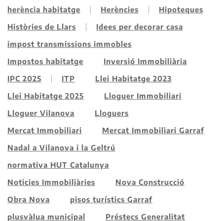
herència habitatge
Herències
Hipoteques
Històries de Llars
Idees per decorar casa
impost transmissions immobles
Impostos habitatge
Inversió Immobiliària
IPC 2025
ITP
Llei Habitatge 2023
Llei Habitatge 2025
Lloguer Immobiliari
Lloguer Vilanova
Lloguers
Mercat Immobiliari
Mercat Immobiliari Garraf
Nadal a Vilanova i la Geltrú
normativa HUT Catalunya
Noticies Immobiliàries
Nova Construcció
Obra Nova
pisos turístics Garraf
plusvàlua municipal
Préstecs Generalitat