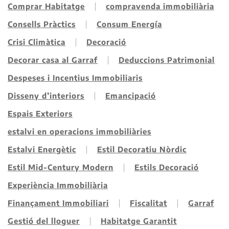
Comprar Habitatge
compravenda immobiliària
Consells Pràctics
Consum Energía
Crisi Climàtica
Decoració
Decorar casa al Garraf
Deduccions Patrimonial
Despeses i Incentius Immobiliaris
Disseny d’interiors
Emancipació
Espais Exteriors
estalvi en operacions immobiliàries
Estalvi Energètic
Estil Decoratiu Nòrdic
Estil Mid-Century Modern
Estils Decoració
Experiència Immobiliària
Finançament Immobiliari
Fiscalitat
Garraf
Gestió del lloguer
Habitatge Garantit