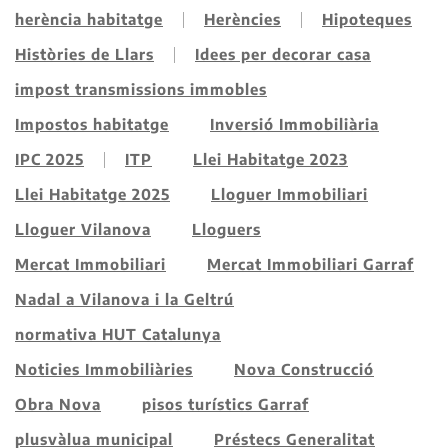
herència habitatge
Herències
Hipoteques
Històries de Llars
Idees per decorar casa
impost transmissions immobles
Impostos habitatge
Inversió Immobiliària
IPC 2025
ITP
Llei Habitatge 2023
Llei Habitatge 2025
Lloguer Immobiliari
Lloguer Vilanova
Lloguers
Mercat Immobiliari
Mercat Immobiliari Garraf
Nadal a Vilanova i la Geltrú
normativa HUT Catalunya
Noticies Immobiliàries
Nova Construcció
Obra Nova
pisos turístics Garraf
plusvàlua municipal
Préstecs Generalitat