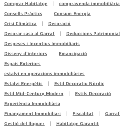
Comprar Habitatge
compravenda immobiliària
Consells Pràctics
Consum Energía
Crisi Climàtica
Decoració
Decorar casa al Garraf
Deduccions Patrimonial
Despeses i Incentius Immobiliaris
Disseny d’interiors
Emancipació
Espais Exteriors
estalvi en operacions immobiliàries
Estalvi Energètic
Estil Decoratiu Nòrdic
Estil Mid-Century Modern
Estils Decoració
Experiència Immobiliària
Finançament Immobiliari
Fiscalitat
Garraf
Gestió del lloguer
Habitatge Garantit