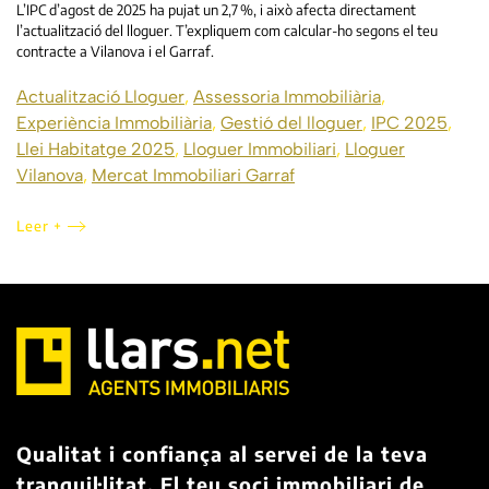
L’IPC d’agost de 2025 ha pujat un 2,7 %, i això afecta directament
l’actualització del lloguer. T’expliquem com calcular-ho segons el teu
contracte a Vilanova i el Garraf.
Actualització Lloguer
,
Assessoria Immobiliària
,
Experiència Immobiliària
,
Gestió del lloguer
,
IPC 2025
,
Llei Habitatge 2025
,
Lloguer Immobiliari
,
Lloguer
Vilanova
,
Mercat Immobiliari Garraf
Leer +
Qualitat i confiança al servei de la teva
tranquil·litat. El teu soci immobiliari de