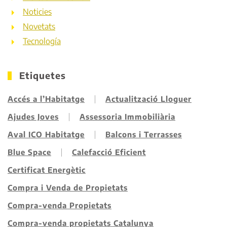
Noticies
Novetats
Tecnología
Etiquetes
Accés a l’Habitatge
Actualització Lloguer
Ajudes Joves
Assessoria Immobiliària
Aval ICO Habitatge
Balcons i Terrasses
Blue Space
Calefacció Eficient
Certificat Energètic
Compra i Venda de Propietats
Compra-venda Propietats
Compra-venda propietats Catalunya