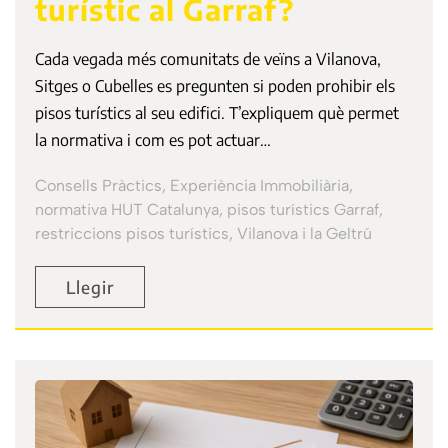
turístic al Garraf?
Cada vegada més comunitats de veïns a Vilanova,
Sitges o Cubelles es pregunten si poden prohibir els
pisos turístics al seu edifici. T’expliquem què permet
la normativa i com es pot actuar…
Consells Pràctics, Experiència Immobiliària,
normativa HUT Catalunya, pisos turístics Garraf,
restriccions pisos turístics, Vilanova i la Geltrú
Llegir