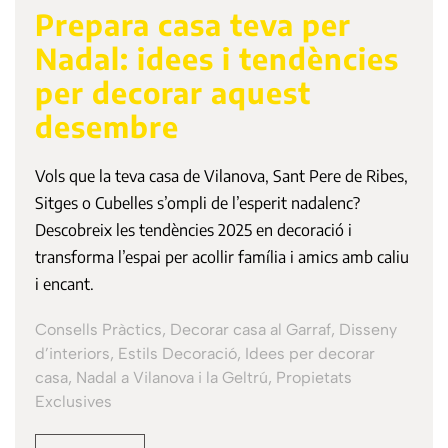
Prepara casa teva per
Nadal: idees i tendències
per decorar aquest
desembre
Vols que la teva casa de Vilanova, Sant Pere de Ribes,
Sitges o Cubelles s’ompli de l’esperit nadalenc?
Descobreix les tendències 2025 en decoració i
transforma l’espai per acollir família i amics amb caliu
i encant.
Consells Pràctics, Decorar casa al Garraf, Disseny
d’interiors, Estils Decoració, Idees per decorar
casa, Nadal a Vilanova i la Geltrú, Propietats
Exclusives