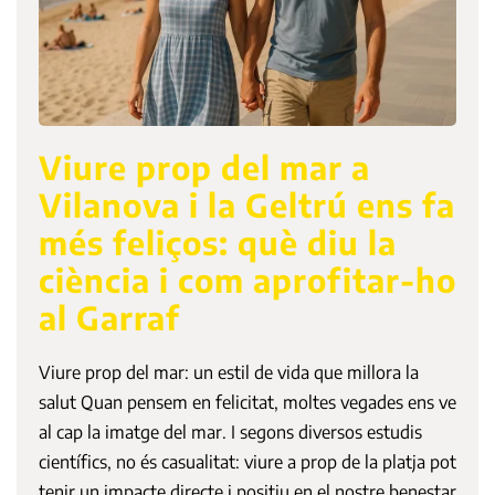
Viure prop del mar a
Vilanova i la Geltrú ens fa
més feliços: què diu la
ciència i com aprofitar-ho
al Garraf
Viure prop del mar: un estil de vida que millora la
salut Quan pensem en felicitat, moltes vegades ens ve
al cap la imatge del mar. I segons diversos estudis
científics, no és casualitat: viure a prop de la platja pot
tenir un impacte directe i positiu en el nostre benestar