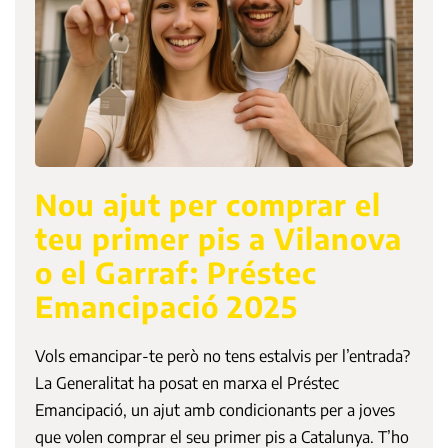
Nou ajut per comprar el
teu primer pis a Vilanova
o el Garraf: Préstec
Emancipació 2025
Vols emancipar-te però no tens estalvis per l’entrada?
La Generalitat ha posat en marxa el Préstec
Emancipació, un ajut amb condicionants per a joves
que volen comprar el seu primer pis a Catalunya. T’ho