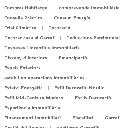
Comprar Habitatge
compravenda immobiliària
Consells Pràctics
Consum Energía
Crisi Climàtica
Decoració
Decorar casa al Garraf
Deduccions Patrimonial
Despeses i Incentius Immobiliaris
Disseny d’interiors
Emancipació
Espais Exteriors
estalvi en operacions immobiliàries
Estalvi Energètic
Estil Decoratiu Nòrdic
Estil Mid-Century Modern
Estils Decoració
Experiència Immobiliària
Finançament Immobiliari
Fiscalitat
Garraf
Gestió del lloguer
Habitatge Garantit