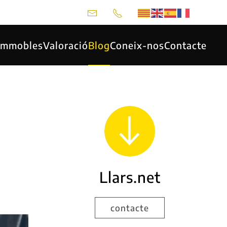
 Immobles
Valoració
Blog
Coneix-nos
Contacte
Llars.net
contacte