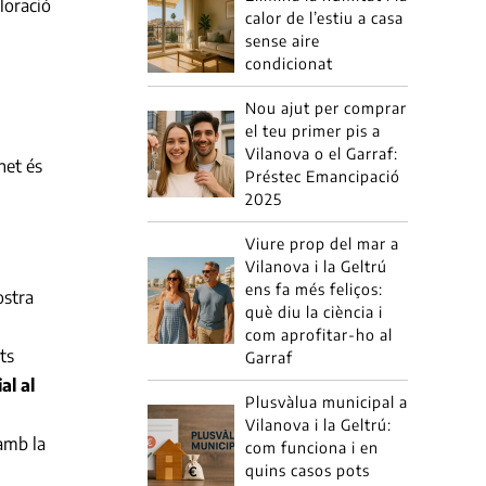
loració
calor de l’estiu a casa
sense aire
condicionat
Nou ajut per comprar
el teu primer pis a
Vilanova o el Garraf:
net és
Préstec Emancipació
2025
Viure prop del mar a
Vilanova i la Geltrú
ens fa més feliços:
ostra
què diu la ciència i
com aprofitar-ho al
ts
Garraf
al al
Plusvàlua municipal a
Vilanova i la Geltrú:
 amb la
com funciona i en
quins casos pots