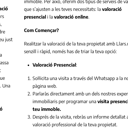
immoble. Per això, oferim dos tipus de serveis de va
ació
que s’ajusten a les teves necessitats: la
valoració
rs
presencial
i la
valoració online
.
,
Com Començar?
dre
eu just
Realitzar la valoració de la teva propietat amb Llars.
senzill i ràpid, només has de triar la teva opció:
a
massa
Valoració Presencial
:
t
que
Sol·licita una visita a través del Whatsapp a la n
. Una
pàgina web.
Parlaràs directament amb un dels nostres exper
immobiliaris per programar una
visita presenci
ió
teu immoble.
Després de la visita, rebràs un informe detallat
valoració professional de la teva propietat.