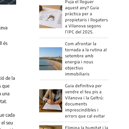
Puja el lloguer
aquest any? Guia
pràctica per a
propietaris i llogaters
a Vilanova segons
teva
l’IPC del 2025.
l és
Com afrontar la
tornada a la rutina al
setembre amb
energia i nous
objectius
immobiliaris
ió de la
s que
Guia definitiva per
vendre el teu pis a
à una
Vilanova i la Geltrú:
tat.
documents
imprescindibles i
que cada
errors que cal evitar
 el seu
Elimina la humitat i la