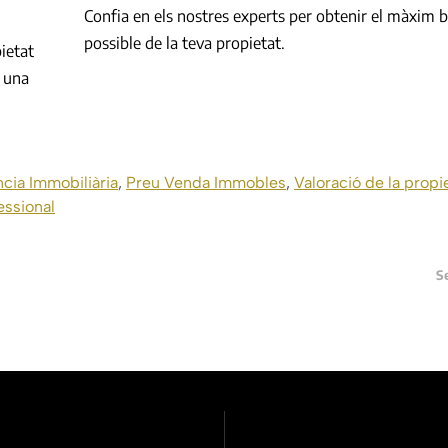
Confia en els nostres experts per obtenir el màxim b
possible de la teva propietat.
ietat
r una
cia Immobiliària
,
Preu Venda Immobles
,
Valoració de la propi
essional
S