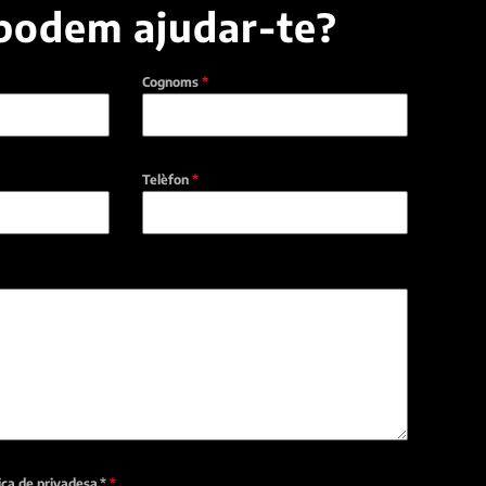
podem ajudar-te?
Cognoms
*
Telèfon
*
tica de privadesa.*
*