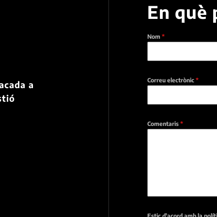
En què 
Nom
*
a
Correu electrònic
*
tacada a
stió
Comentaris
*
Estic d'acord amb la polí