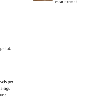
estar exempt
pietat.
rveis per
ja sigui
 una