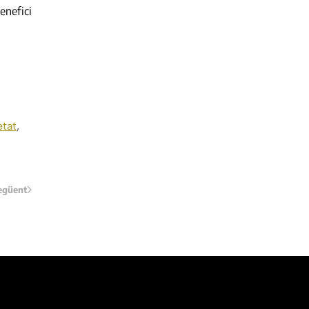
enefici
etat
,
egüent