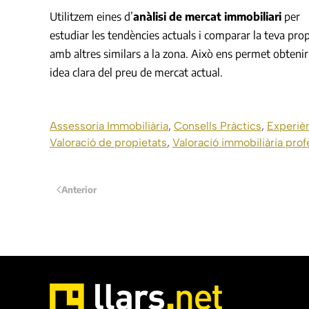
Utilitzem eines d’
anàlisi de mercat immobiliari
per
estudiar les tendències actuals i comparar la teva prop
amb altres similars a la zona. Això ens permet obteni
idea clara del preu de mercat actual.
Assessoria Immobiliària
,
Consells Pràctics
,
Experièn
Valoració de propietats
,
Valoració immobiliària prof
Anterior