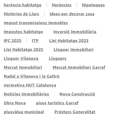
herència habitatge
Herències
Hipoteques
Històries de Llars
Idees per decorar casa
impost transmissions immobles
Impostos habitatge
Inversió Immobiliària
IPC 2025
ITP
Llei Habitatge 2023
Llei Habitatge 2025
Lloguer Immobiliari
Lloguer Vilanova
Lloguers
Mercat Immobiliari
Mercat Immobiliari Garraf
Nadal a Vilanova i la Geltrú
normativa HUT Catalunya
Noticies Immobiliàries
Nova Construcció
Obra Nova
pisos turístics Garraf
plusvàlua municipal
Préstecs Generalitat