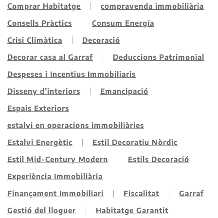
Comprar Habitatge
compravenda immobiliària
Consells Pràctics
Consum Energía
Crisi Climàtica
Decoració
Decorar casa al Garraf
Deduccions Patrimonial
Despeses i Incentius Immobiliaris
Disseny d’interiors
Emancipació
Espais Exteriors
estalvi en operacions immobiliàries
Estalvi Energètic
Estil Decoratiu Nòrdic
Estil Mid-Century Modern
Estils Decoració
Experiència Immobiliària
Finançament Immobiliari
Fiscalitat
Garraf
Gestió del lloguer
Habitatge Garantit