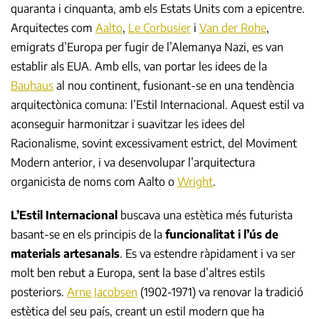
quaranta i cinquanta, amb els Estats Units com a epicentre.
Arquitectes com
Aalto
,
Le Corbusier
i
Van der Rohe
,
emigrats d’Europa per fugir de l’Alemanya Nazi, es van
establir als EUA. Amb ells, van portar les idees de la
Bauhaus
al nou continent, fusionant-se en una tendència
arquitectònica comuna: l’Estil Internacional. Aquest estil va
aconseguir harmonitzar i suavitzar les idees del
Racionalisme, sovint excessivament estrict, del Moviment
Modern anterior, i va desenvolupar l’arquitectura
organicista de noms com Aalto o
Wright
.
L’Estil Internacional
buscava una estètica més futurista
basant-se en els principis de la
funcionalitat i l’ús de
materials artesanals
. Es va estendre ràpidament i va ser
molt ben rebut a Europa, sent la base d’altres estils
posteriors.
Arne Jacobsen
(1902-1971) va renovar la tradició
estètica del seu país, creant un estil modern que ha