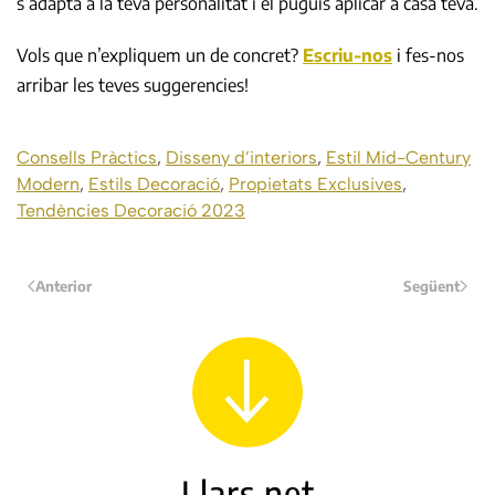
s’adapta a la teva personalitat i el puguis aplicar a casa teva.
Vols que n’expliquem un de concret?
Escriu-nos
i fes-nos
arribar les teves suggerencies!
Consells Pràctics
,
Disseny d’interiors
,
Estil Mid-Century
Modern
,
Estils Decoració
,
Propietats Exclusives
,
Tendències Decoració 2023
Anterior
Següent
Llars.net