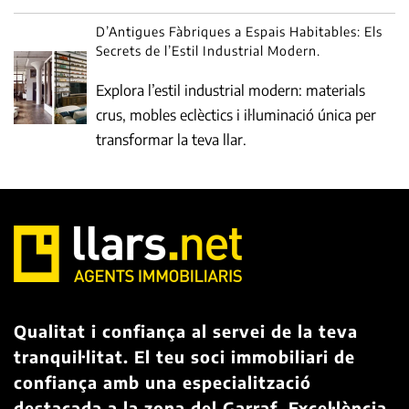
D’Antigues Fàbriques a Espais Habitables: Els
Secrets de l’Estil Industrial Modern.
Explora l’estil industrial modern: materials
crus, mobles eclèctics i il·luminació única per
transformar la teva llar.
Qualitat i confiança al servei de la teva
tranquil·litat. El teu soci immobiliari de
confiança amb una especialització
destacada a la zona del Garraf. Excel·lència