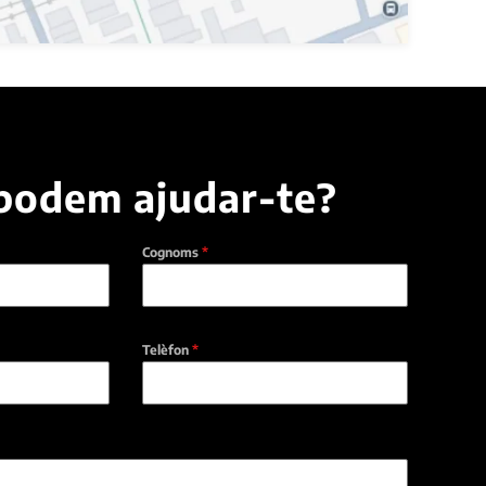
podem ajudar-te?
Cognoms
*
Telèfon
*