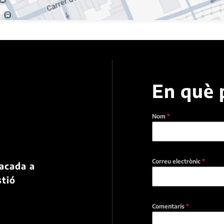
En què 
Nom
*
a
Correu electrònic
*
tacada a
stió
Comentaris
*