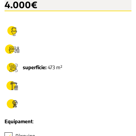
4.000€
superfície:
473 m²
Equipament
:
Pàrquing