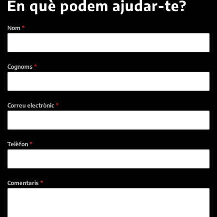
En què podem ajudar-te?
Nom
*
Cognoms
*
Correu electrònic
*
Telèfon
*
Comentaris
*