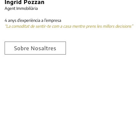
Ingrid Pozzan
Agent Immobiliària
4 anys d’experiència a l’empresa
“La comoditat de sentir-te com a casa mentre prens les millors decisions”
Sobre Nosaltres
El treball en equip multiplica la nostra
productivitat, crea valor, ens
complementa i contribueix al
desenvolupament de tots.